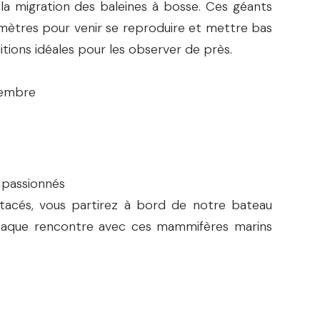
la migration des baleines à bosse. Ces géants
omètres pour venir se reproduire et mettre bas
itions idéales pour les observer de près.
vembre
 passionnés
acés, vous partirez à bord de notre bateau
haque rencontre avec ces mammifères marins
lement à la surface,
res, rivalisant de sauts spectaculaires et de