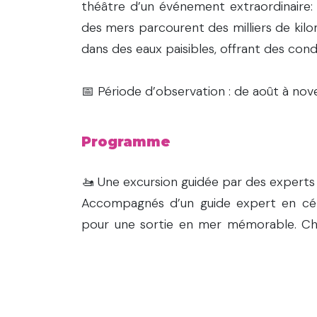
théâtre d’un événement extraordinaire: 
des mers parcourent des milliers de kil
dans des eaux paisibles, offrant des cond
📅 Période d’observation : de août à no
Programme
🚤 Une excursion guidée par des experts
Accompagnés d’un guide expert en cét
pour une sortie en mer mémorable. C
1
:
00
AM
est un moment d’exception :
● Mères et baleineaux se reposant paisib
● Groupes de mâles en quête de partenai
Hour
chants envoûtants,