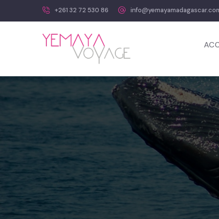
+261 32 72 530 86
info@yemayamadagascar.co
ACC