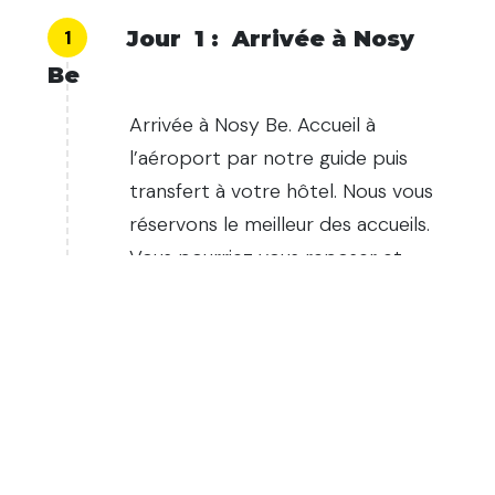
1
Jour
1
:
Arrivée à Nosy
Be
Arrivée à Nosy Be. Accueil à
l’aéroport par notre guide puis
transfert à votre hôtel. Nous vous
réservons le meilleur des accueils.
Vous pourriez vous reposer et
1
:
00
AM
profiter de votre magnifique hôtel.
Nuit à l’hôtel de votre choix.
Hour
Minutes
00
05
10
15
20
25
30
AM
PM
35
40
45
50
55
1
2
3
4
5
6
7
8
9
10
11
1
Jour
2
:
Nosy Komba -
12
Tanikely
SET