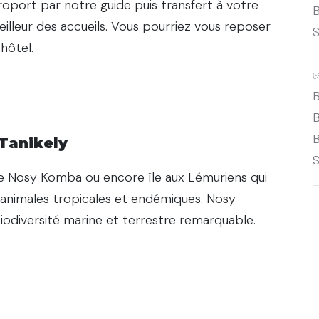
éroport par notre guide puis transfert à votre
B
illeur des accueils. Vous pourriez vous reposer
S
hôtel.
B
B
B
Tanikely
S
e de Nosy Komba ou encore île aux Lémuriens qui
 animales tropicales et endémiques. Nosy
iodiversité marine et terrestre remarquable.
gée, snorkeling, pique-nique et balades
us pourrez monter sur un phare datant de 1908.
 de votre choix.