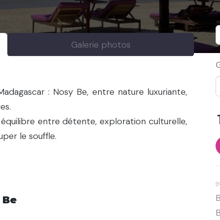
Galerie photos
adagascar : Nosy Be, entre nature luxuriante,
es.
équilibre entre détente, exploration culturelle,
er le souffle.
B
 Be
B