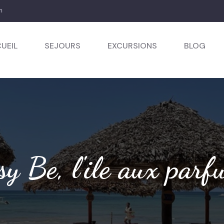
m
UEIL
SEJOURS
EXCURSIONS
BLOG
sy Be, l'ile aux parf