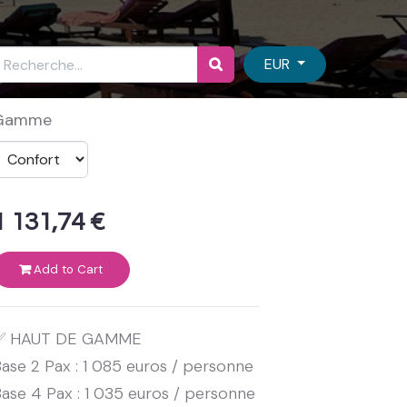
EUR
Gamme
1 131,74
€
Add to Cart
✅ HAUT DE GAMME
ase 2 Pax : 1 085 euros / personne
ase 4 Pax : 1 035 euros / personne