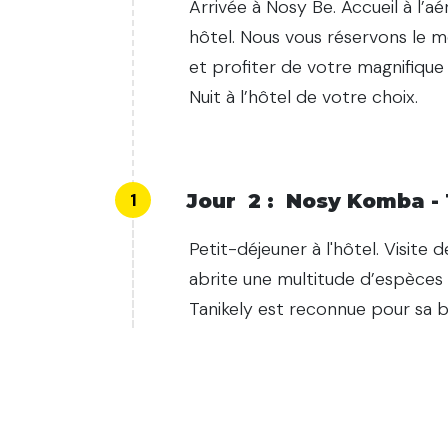
Arrivée à Nosy Be. Accueil à l’a
hôtel. Nous vous réservons le me
et profiter de votre magnifique 
Nuit à l’hôtel de votre choix.
1
Jour
2
:
Nosy Komba - 
Petit-déjeuner à l'hôtel. Visit
abrite une multitude d’espèces
Tanikely est reconnue pour sa b
Au programme : baignades, plon
1
:
00
AM
jusqu’au sommet de l’île où vo
Retour vers 16h30. Nuit à l’hôtel
Hour