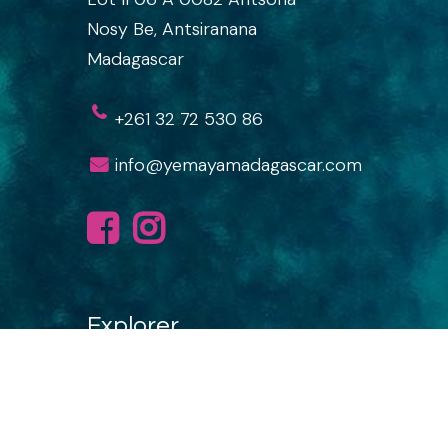
Nosy Be, Antsiranana
Madagascar
+261 32 72 530 86
info
@yemayamadagascar.com
Explorer
1
:
00
AM
Accueil
Nos circuits
Destinations
Hour
Aventures