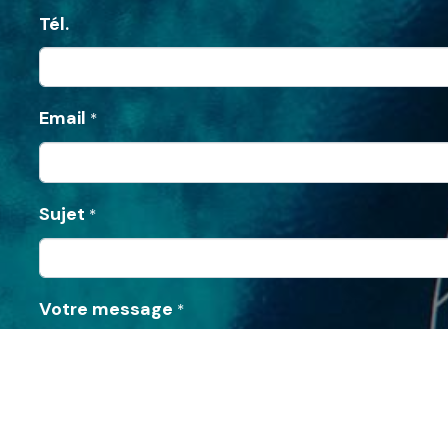
Tél.
Email
*
Sujet
*
Votre message
*