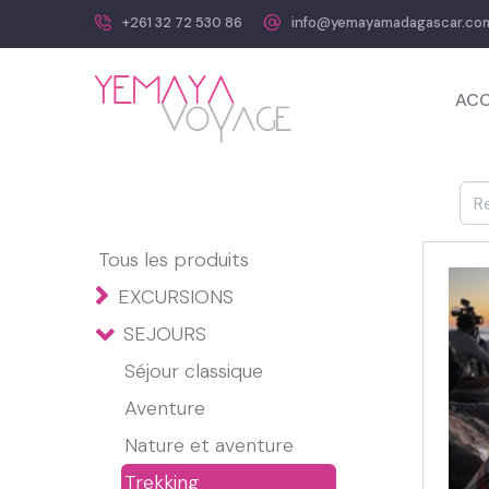
+261 32 72 530 86
info@yemayamadagascar.co
ACC
Tous les produits
EXCURSIONS
SEJOURS
Séjour classique
Aventure
Nature et aventure
Trekking