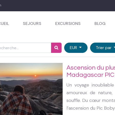
m
UEIL
SEJOURS
EXCURSIONS
BLOG
EUR
Trier par
Ascension du plu
Madagascar PI
Un voyage inoubliable
amoureux de nature,
souffle. Du cœur monta
l’ascension du Pic Boby