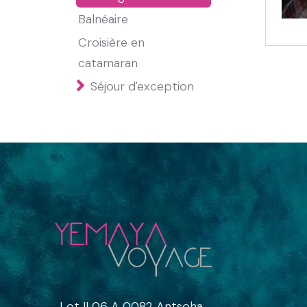
Balnéaire
Croisière en
catamaran
Séjour d'exception
Lot II 06 A 0082 Antsoha