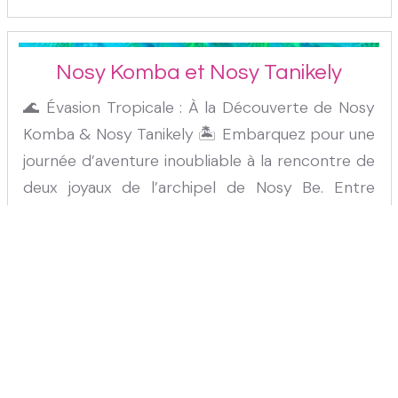
Nosy Komba et Nosy Tanikely
🌊 Évasion Tropicale : À la Découverte de Nosy
Komba & Nosy Tanikely 🏝️ Embarquez pour une
journée d’aventure inoubliable à la rencontre de
deux joyaux de l’archipel de Nosy Be. Entre
nature préservée, faune exceptionnelle et eaux
1
:
00
AM
cristallines, cette...
1 jour
|
72.86
€
Hour
Minutes
00
05
10
15
20
25
30
AM
PM
35
40
45
50
55
1
2
3
4
5
6
7
8
9
10
11
12
Nosy Iranja
SET